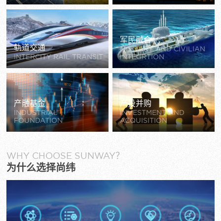
军民融合
轨道交通
MILITARY AND CIVILIAN
INTERCITY RAIL TRANSIT
INTEGRTION
产融基金
产投并购
INDUSTRIAL
INVESTMENT AND
FOUNDATION
ACQUISITION
WHY CHOOSE SUNWAY？
为什么选择尚纬