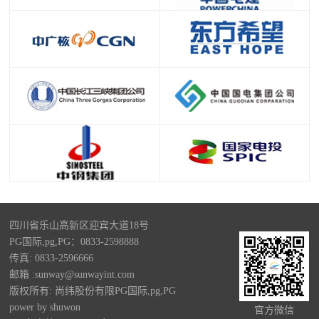
四川省乐山高新区迎宾大道18号
PG国际,pg,PG：0833-2598888
传真: 0833-2596666
邮箱 :sunway@sunwayint.com
版权所有: 尚纬股份有限PG国际,pg,PG
power by shuwon
官方微信