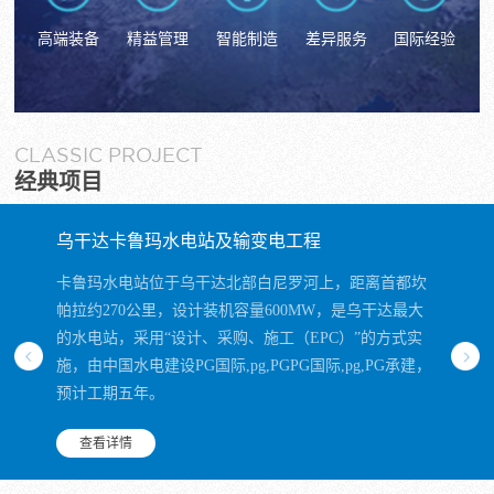
高端装备
精益管理
智能制造
差异服务
国际经验
CLASSIC PROJECT
经典项目
乌干达卡鲁玛水电站及输变电工程
西安地
卡鲁玛水电站位于乌干达北部白尼罗河上，距离首都坎
西安地铁
帕拉约270公里，设计装机容量600MW，是乌干达最大
的城市轨
的水电站，采用“设计、采购、施工（EPC）”的方式实
运营，
施，由中国水电建设PG国际,pg,PGPG国际,pg,PG承建，
市。
预计工期五年。
查看
查看详情